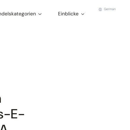
German
ndelskategorien
Einblicke
n
us-E-
LA