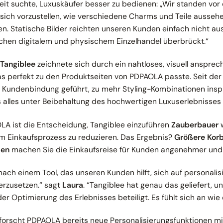
eit suchte, Luxuskäufer besser zu bedienen:
„Wir standen vor
 sich vorzustellen, wie verschiedene Charms und Teile ausseh
 Statische Bilder reichten unseren Kunden einfach nicht aus
schen digitalem und physischem Einzelhandel überbrückt.“
Tangiblee
zeichnete sich durch ein nahtloses, visuell anspre
das perfekt zu den Produktseiten von PDPAOLA passte. Seit de
n Kundenbindung geführt, zu mehr Styling-Kombinationen inspi
s alles unter Beibehaltung des hochwertigen Luxuserlebnisses
A ist die Entscheidung, Tangiblee einzuführen
Zauberbauer
w
im Einkaufsprozess zu reduzieren. Das Ergebnis?
Größere Kor
ten
machen Sie die Einkaufsreise für Kunden angenehmer und i
ach einem Tool, das unseren Kunden hilft, sich auf personalisi
erzusetzen.
“ sagt
Laura
. “
Tangiblee hat genau das geliefert, u
 Optimierung des Erlebnisses beteiligt. Es fühlt sich an wie
erforscht PDPAOLA bereits neue Personalisierungsfunktionen mi