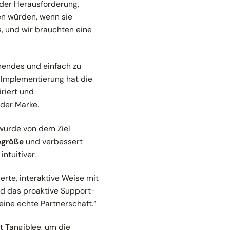
 der Herausforderung,
en würden, wenn sie
, und wir brauchten eine
chendes und einfach zu
r Implementierung hat die
riert und
 der Marke.
urde von dem Ziel
bgröße
und verbessert
ntuitiver.
erte, interaktive Weise mit
nd das proaktive Support-
 eine echte Partnerschaft
.“
t Tangiblee, um die