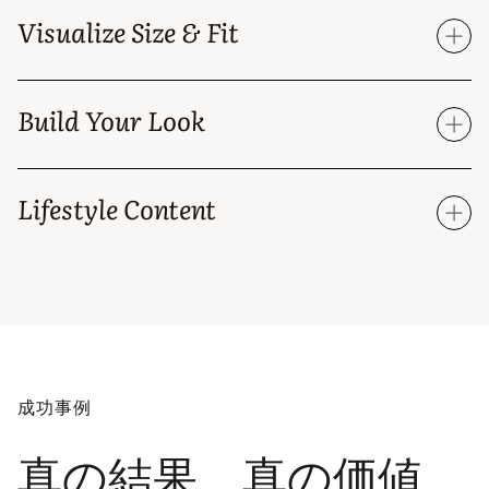
Web-based AR try-on experience for jewelry and
watches. No image updload, or 3D files required.
Visualize Size & Fit
Learn More
Help customers visualize the size of any item,
reducing returns and improving customer
Build Your Look
confidence.
Combine product discovery and immersive tools
Learn More
to increase cart size. Allow your shoppers to
Lifestyle Content
create and try-on their jewelry looks virtually.
Additional photoshoots are no longer required.
Learn More
Seamlessly integrate interactive, on brand content
into every page of your online store.
Learn More
成功事例
真の結果、真の価値