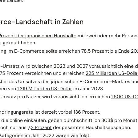
ere Länder.
ce-Landschaft in Zahlen
Prozent der japanischen Haushalte
mit zwei oder mehr Person
e gekauft haben.
ung im E-Commerce sollte erreichen
78,5 Prozent
bis Ende 20
satz wird zwischen 2023 und 2027 voraussichtlich eine dur
75 Prozent verzeichnen und erreichen
225 Milliarden US-Dolla
teil des Umsatzes des japanischen E-Commerce-Marktes aus
umen von
1.319 Milliarden US-Dollar
im Jahr 2023
 Umsatz pro Nutzer wird voraussichtlich erreichen
1.600 US-D
dringungsrate ist derzeit vorbei
136 Prozent
.
 die online einkaufen, geben durchschnittlich 303$ pro Monat
och nur aus
7,2 Prozent
der gesamten Haushaltsausgaben.
Kategorien im Jahr 2022 waren wie folgt: