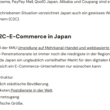
wma, PayPay Mall, Qoo10 Japan, Alibaba und Coupang sind eb
schriebenen Situation verzeichnet Japan auch ein gewisses 
hern (C2C).
2C-E-Commerce in Japan
il der KMU
Umstellung auf Mehrkanal-Handel und webbasierte
etrationsrate ist immer noch die niedrigste in der Region A
da Japan ein unglaublich vorteilhafter Markt für den digitalen 
was sich ein E-Commerce-Unternehmen nur wünschen kann:
truktur.
ich städtische Bevölkerung.
rksten
Postdienste in der Welt
.
rnetzugang.
fische Größe.