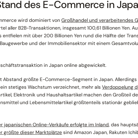
 Stand des E-Commerce in Jap
mmerce wird dominiert von
Großhandel und verarbeitendes 
rtel aller B2B-Transaktionen, insgesamt 100,61 Billionen Yen. 
entfielen mit über 200 Billionen Yen rund die Hälfte der Tran
 Baugewerbe und der Immobiliensektor mit einem Gesamtvolu
eschäftstransaktion in Japan online abgewickelt.
it Abstand größte E-Commerce-Segment in Japan. Allerdin
n ein stetiges Wachstum verzeichnet, mehr als
Verdoppelung de
tartikel, Elektronik und Haushaltsartikel machen den Großteil d
smittel und Lebensmittelartikel größtenteils stationär gebli
er japanischen Online-Verkäufe erfolgte im Inland
, das hauptsä
r größte dieser Marktplätze
sind Amazon Japan, Rakuten Ichib