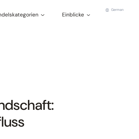
German
ndelskategorien
Einblicke
dschaft:
fluss