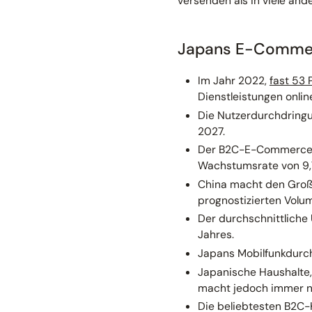
versenden als in viele and
Japans E-Commer
Im Jahr 2022,
fast 53 
Dienstleistungen onlin
Die Nutzerdurchdring
2027.
Der B2C-E-Commerce-Um
Wachstumsrate von 9,
China macht den Groß
prognostizierten Vol
Der durchschnittliche
Jahres.
Japans Mobilfunkdurch
Japanische Haushalte,
macht jedoch immer n
Die beliebtesten B2C-