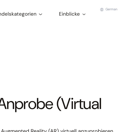
German
ndelskategorien
Einblicke
Anprobe (Virtual
 Augmented Reality (AR) virtuell anzuprobieren,