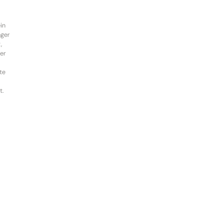
in
ger
,
er
te
L
t.