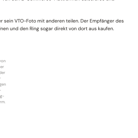
r sein VTO-Foto mit anderen teilen. Der Empfänger des
fnen und den Ring sogar direkt von dort aus kaufen.
 von
er
der
r
igen
-
ng-
orm.