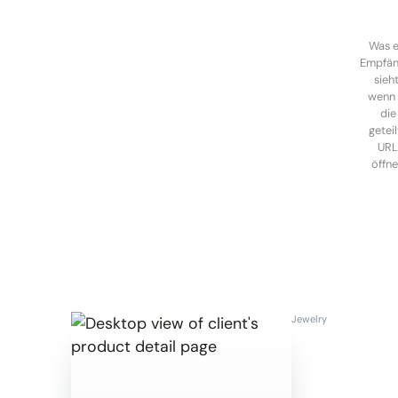
Was e
Empfän
sieht
wenn 
die
geteil
UR
öffne
Jewelry