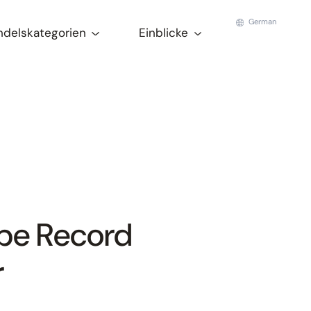
German
ndelskategorien
Einblicke
obe Record
r