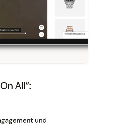
On All“:
 Engagement und