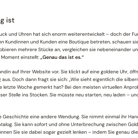
g ist
ck und Uhren hat sich enorm weiterentwickelt – doch der Fu
enn Kundinnen und Kunden eine Boutique betreten, schauen sie 
probieren mehrere Stücke an, vergleichen sie nebeneinander un
r Moment einstellt:
„Genau
das
ist es.“
undin auf Ihrer Website vor. Sie klickt auf eine goldene Uhr, öff
g aus. Doch dann fragt sie sich:
„Wie sieht eigentlich die silbe
ie letzte Woche gemerkt hat? Bei den meisten virtuellen Anpro
ser Stelle ins Stocken. Sie müsste neu starten, neu laden – 
 Geschichte eine andere Wendung. Sie nimmt einmal ihr Handg
atalog. Sie kann sofort und ohne Unterbrechung zwischen Gold
nnen Sie sie dabei sogar gezielt lenken – indem Sie genau die