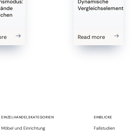
chsmodus:
Dynamische
tände
Vergleichselemente
ichen
ore
Read more
EINZELHANDELSKATEGORIEN
EINBLICKE
Möbel und Einrichtung
Fallstudien