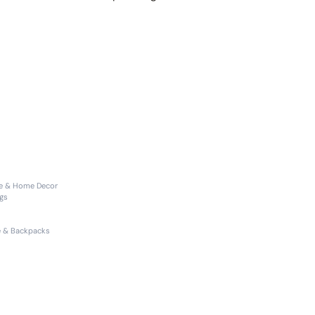
re & Home Decor
gs
 & Backpacks