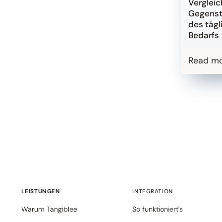
Verglei
Gegens
des tägl
Bedarfs
Read m
LEISTUNGEN
INTEGRATION
Warum Tangiblee
So funktioniert's