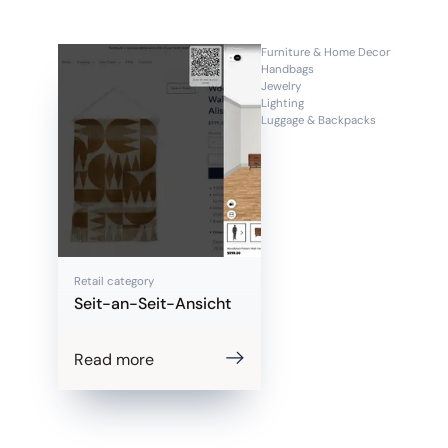
Furniture & Home Decor
Handbags
Jewelry
Lighting
Luggage & Backpacks
Retail category
Seit-an-Seit-Ansicht
Read more