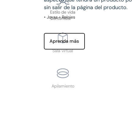
sin salir de la página del producto.
Estilo de vida
•
Joyas
•
Relojes
Contenido
Aprenda más
Sala virtual
Apilamiento