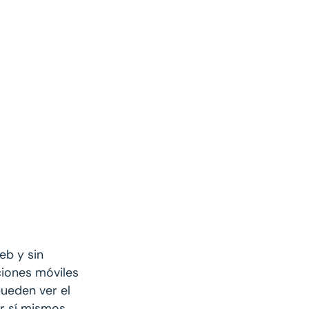
eb y sin
iones móviles
pueden ver el
r sí mismos