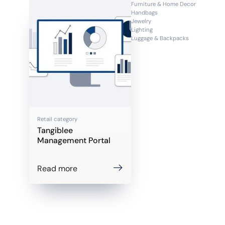
Furniture & Home Decor
Handbags
Jewelry
Lighting
Luggage & Backpacks
Retail category
Tangiblee
Management Portal
Read more