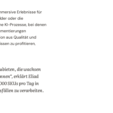
mmersive Erlebnisse für
lder oder die
ine KI-Prozesse, bei denen
plementierungen
on aus Qualität und
ssen zu profitieren,
zubieten, die wachsen
nen“, erklärt Eliad
.000 SKUs pro Tag in
ällen zu verarbeiten.