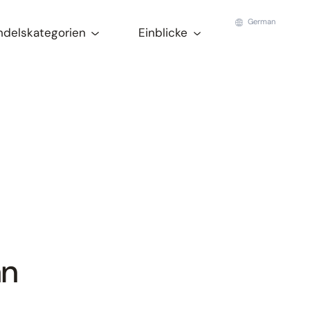
German
ndelskategorien
Einblicke
an