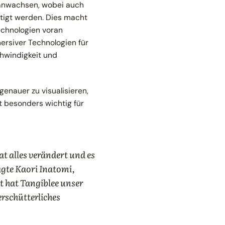
 anwachsen, wobei auch
ätigt werden. Dies macht
chnologien voran
rsiver Technologien für
chwindigkeit und
enauer zu visualisieren,
t besonders wichtig für
t alles verändert und es
agte Kaori Inatomi,
 hat Tangiblee unser
rschütterliches