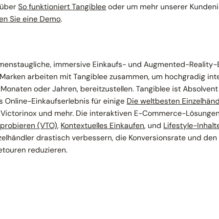
 über
So funktioniert Tangiblee
oder um mehr unserer Kundeni
en Sie eine Demo
.
hmenstaugliche, immersive Einkaufs- und Augmented-Realit
n Marken arbeiten mit Tangiblee zusammen, um hochgradig inte
 Monaten oder Jahren, bereitzustellen. Tangiblee ist Absolven
s Online-Einkaufserlebnis für einige
Die weltbesten Einzelhänd
ictorinox und mehr. Die interaktiven E-Commerce-Lösungen
nprobieren (VTO)
,
Kontextuelles Einkaufen
, und
Lifestyle-Inhalt
zelhändler drastisch verbessern, die Konversionsrate und den
etouren reduzieren.