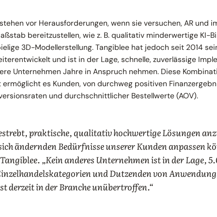
 stehen vor Herausforderungen, wenn sie versuchen, AR und i
tab bereitzustellen, wie z. B. qualitativ minderwertige KI-Bi
elige 3D-Modellerstellung. Tangiblee hat jedoch seit 2014 se
eiterentwickelt und ist in der Lage, schnelle, zuverlässige Im
dere Unternehmen Jahre in Anspruch nehmen. Diese Kombinati
it ermöglicht es Kunden, von durchweg positiven Finanzergebni
versionsraten und durchschnittlicher Bestellwerte (AOV).
bestrebt, praktische, qualitativ hochwertige Lösungen an
 sich ändernden Bedürfnisse unserer Kunden anpassen kön
Tangiblee. „Kein anderes Unternehmen ist in der Lage, 5
Einzelhandelskategorien und Dutzenden von Anwendungsf
ist derzeit in der Branche unübertroffen.“