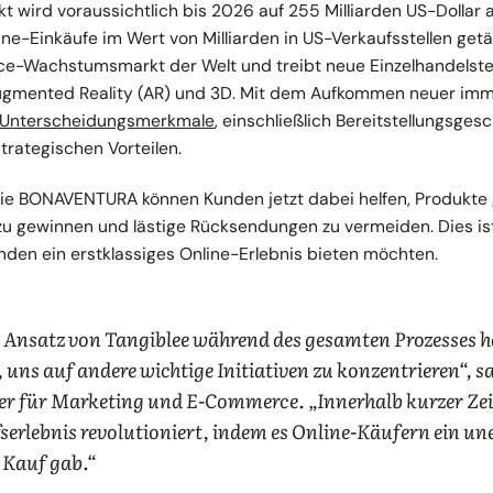
wird voraussichtlich bis 2026 auf 255 Milliarden US-Dollar
ne-Einkäufe im Wert von Milliarden in US-Verkaufsstellen get
-Wachstumsmarkt der Welt und treibt neue Einzelhandelste
ugmented Reality (AR) und 3D. Mit dem Aufkommen neuer imme
 Unterscheidungsmerkmale
, einschließlich Bereitstellungsges
strategischen Vorteilen.
ie BONAVENTURA können Kunden jetzt dabei helfen, Produkte g
zu gewinnen und lästige Rücksendungen zu vermeiden. Dies is
nden ein erstklassiges Online-Erlebnis bieten möchten.
 Ansatz von Tangiblee während des gesamten Prozesses ha
 uns auf andere wichtige Initiativen zu konzentrieren“, s
r für Marketing und E-Commerce. „Innerhalb kurzer Zeit
erlebnis revolutioniert, indem es Online-Käufern ein une
 Kauf gab.“