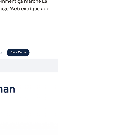
mment ça marche
La
 page Web explique aux