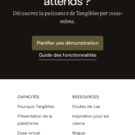
attends ?
Découvrez la puissance de Tangiblee par vous-
même.
Planifier une démonstration
Guide des fonctionnalités
CAPACITÉS
RESSOURCES
Pourquoi Tangiblee
Etudes de cas
Présentation de la
Inspiration pour les
plateforme
clients
Essai virtuel
Blogue