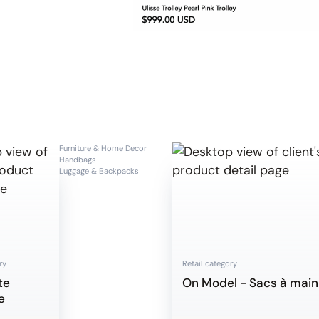
Furniture & Home Decor
Handbags
Luggage & Backpacks
ry
Retail category
te
On Model - Sacs à main
e