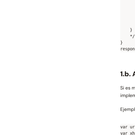
      
      
      
      
    }

    */

}

1.b.
Si es m
implem
Ejempl
var ur
var xh