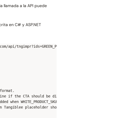
 la llamada a la API puede
scrita en C# y ASP.NET
com/api/tngimpr?ids=GREEN_PRODUCT_SKU,WHITE_PRODUCT_SKU,
ormat.

ine if the CTA should be displayed for a given SKU.

dded when WHITE_PRODUCT_SKU is currently selected on the
n Tangiblee placeholder should be added.
