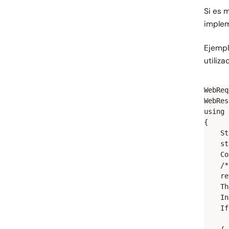
Si es 
implem
Ejempl
utiliz
WebReq
WebRes
using 
{

    St
    st
    Co
    /*

    re
    Th
    In
    If