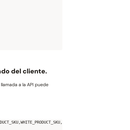
do del cliente.
a llamada a la API puede
DUCT_SKU,WHITE_PRODUCT_SKU,LIME_PRODUCT_SKU&domain=www.ex