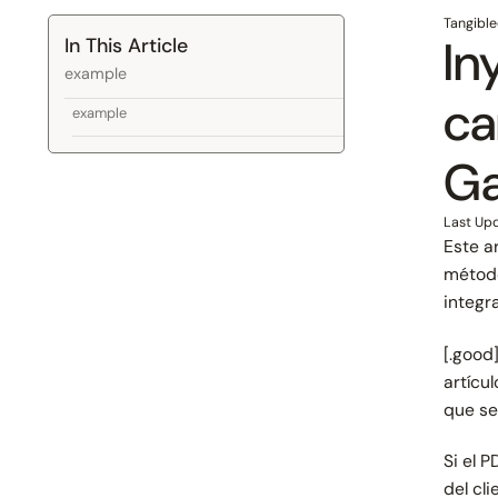
Tangible
In
In This Article
example
ca
example
Ga
Last Up
Este a
método
integr
[.good]
artícu
que s
Si el 
del cl