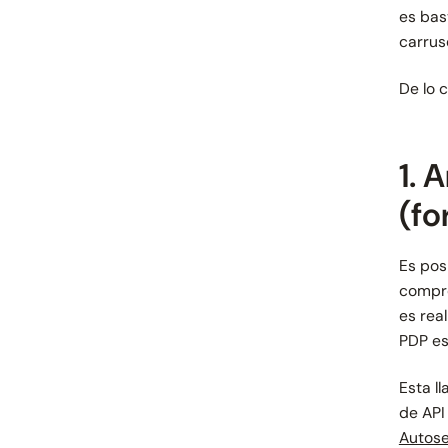
es bas
carrus
De lo 
1. 
(fo
Es pos
compro
es rea
PDP es
Esta l
de API
Autose