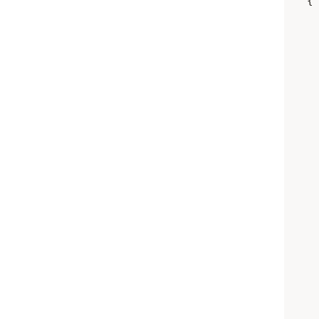
    {  
      
      
      
      
      
      
      
      
      
      
      
      
      
      
      
      
      
      
      
      
      