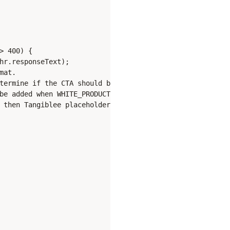
 400) {

hr.responseText);

at.

termine if the CTA should be displayed for a given SKU.

be added when WHITE_PRODUCT_SKU is currently selected on
 then Tangiblee placeholder should be added.
