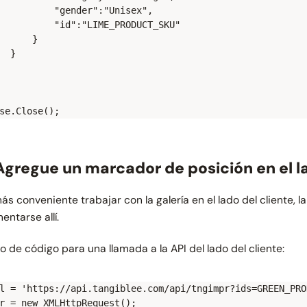
          "gender":"Unisex",

          "id":"LIME_PRODUCT_SKU"

      }

  }

 Agregue un marcador de posición en el la
ás conveniente trabajar con la galería en el lado del cliente, l
entarse allí.
o de código para una llamada a la API del lado del cliente:
l = 'https://api.tangiblee.com/api/tngimpr?ids=GREEN_PRO
r = new XMLHttpRequest();
