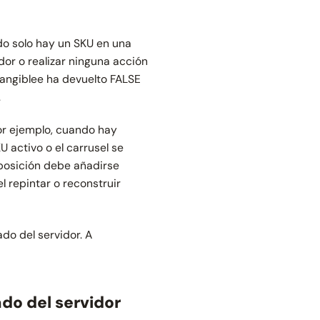
do solo hay un SKU en una
dor o realizar ninguna acción
Tangiblee ha devuelto FALSE
.
(por ejemplo, cuando hay
 activo o el carrusel se
 posición debe añadirse
el
repintar
o
reconstruir
do del servidor. A
ado del servidor