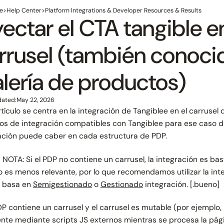
e
>
Help Center
>
Platform Integrations & Developer Resources & Results
yectar el CTA tangible en
rrusel (también conoc
lería de productos)
dated:
May 22, 2026
rtículo se centra en la integración de Tangiblee en el carrusel 
s de integración compatibles con Tangiblee para ese caso d
ación puede caber en cada estructura de PDP.
 NOTA: Si el PDP no contiene un carrusel, la integración es bast
lo es menos relevante, por lo que recomendamos utilizar la inte
e basa en
Semigestionado
o
Gestionado
integración. [.bueno]
PDP contiene un carrusel y el carrusel es mutable (por ejemplo
iente mediante scripts JS externos mientras se procesa la pági