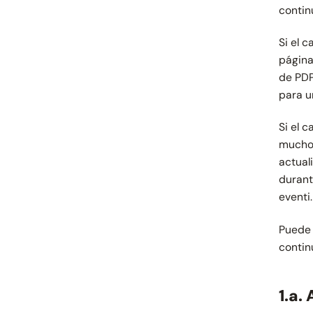
contin
Si el 
página
de PDP
para u
Si el 
muchos
actual
duran
eventi.
Puede 
contin
1.a.