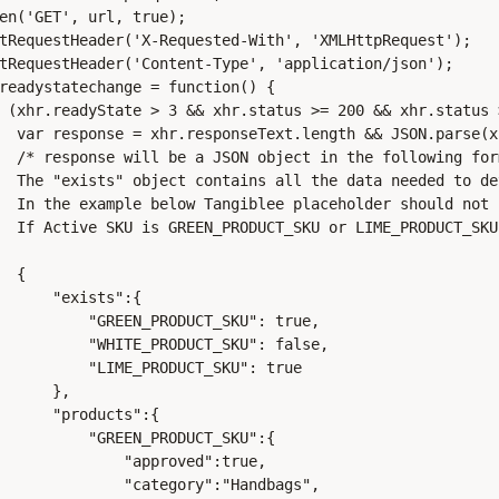
en('GET', url, true);

tRequestHeader('X-Requested-With', 'XMLHttpRequest');

tRequestHeader('Content-Type', 'application/json');

readystatechange = function() {

 (xhr.readyState > 3 && xhr.status >= 200 && xhr.status >
  var response = xhr.responseText.length && JSON.parse(x
  /* response will be a JSON object in the following form
  The "exists" object contains all the data needed to de
  In the example below Tangiblee placeholder should not 
  If Active SKU is GREEN_PRODUCT_SKU or LIME_PRODUCT_SKU
  {  

      "exists":{  

          "GREEN_PRODUCT_SKU": true,

          "WHITE_PRODUCT_SKU": false,

          "LIME_PRODUCT_SKU": true

      },

      "products":{  

          "GREEN_PRODUCT_SKU":{  

              "approved":true,

              "category":"Handbags",
