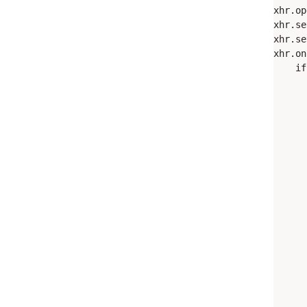
xhr.op
xhr.se
xhr.se
xhr.on
    if
      
      
      
      
      
      
      
      
      
      
      
      
      
      
      