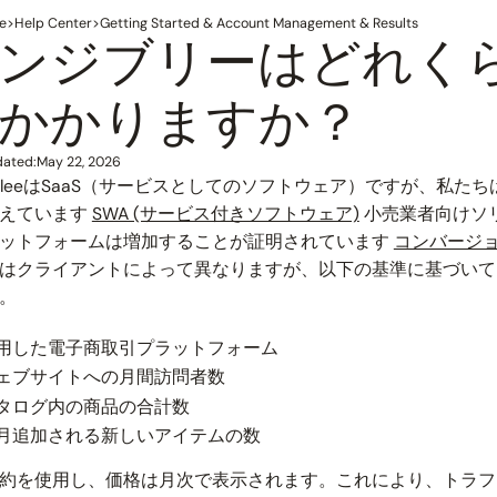
e
>
Help Center
>
Getting Started & Account Management & Results
ンジブリーはどれく
かかりますか？
dated:
May 22, 2026
gibleeはSaaS（サービスとしてのソフトウェア）ですが、私た
考えています
SWA (サービス付きソフトウェア)
小売業者向けソ
ットフォームは増加することが証明されています
コンバージ
はクライアントによって異なりますが、以下の基準に基づいて
。
用した電子商取引プラットフォーム
ェブサイトへの月間訪問者数
タログ内の商品の合計数
月追加される新しいアイテムの数
約を使用し、価格は月次で表示されます。これにより、トラフ