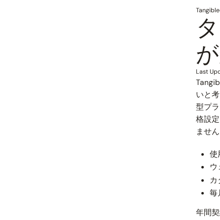
Tangible
タ
が
Last Up
Tan
いと
型プラ
格設定
ません
使
ウ
カ
毎
年間契