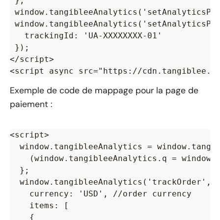
 };

 window.tangibleeAnalytics('setAnalyticsPlu
 window.tangibleeAnalytics('setAnalyticsPlu
   trackingId: 'UA-XXXXXXXX-01'

 });

</script>

Exemple de code de mappage pour la page de
paiement :
<script>

  window.tangibleeAnalytics = window.tangib
    (window.tangibleeAnalytics.q = window.t
  };

  window.tangibleeAnalytics('trackOrder', {
    currency: 'USD', //order currency

    items: [

    {
