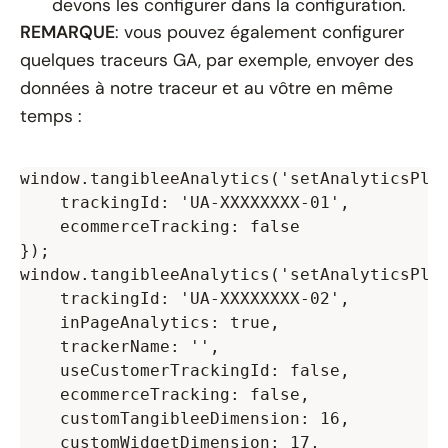
devons les configurer dans la configuration.
REMARQUE
: vous pouvez également configurer
quelques traceurs GA, par exemple, envoyer des
données à notre traceur et au vôtre en même
temps :
window.tangibleeAnalytics('setAnalyticsPlug
    trackingId: 'UA-XXXXXXXX-01',

    ecommerceTracking: false

});

window.tangibleeAnalytics('setAnalyticsPlug
    trackingId: 'UA-XXXXXXXX-02',

    inPageAnalytics: true,

    trackerName: '',

    useCustomerTrackingId: false,

    ecommerceTracking: false,

    customTangibleeDimension: 16,

    customWidgetDimension: 17,
