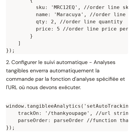
        {

          sku: 'MRC12EQ', //order line sku

          name: 'Maracuya', //order line na
          qty: 2, //order line quantity

          price: 5 //order line price per i
        }

    ]

2. Configurer le suivi automatique -
Analyses
tangibles
enverra automatiquement la
commande par la fonction d'analyse spécifiée et
l'URL où nous devons exécuter.
window.tangibleeAnalytics('setAutoTracking'
    trackOn: '/thankyoupage', //url string 
    parseOrder: parseOrder //function that 