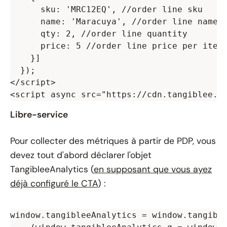
      sku: 'MRC12EQ', //order line sku

      name: 'Maracuya', //order line name

      qty: 2, //order line quantity

      price: 5 //order line price per item

    }]

  });

</script>

Libre-service
Pour collecter des métriques à partir de PDP, vous
devez tout d'abord déclarer l'objet
TangibleeAnalytics (
en supposant que vous ayez
déjà configuré le CTA
) :
window.tangibleeAnalytics = window.tangible