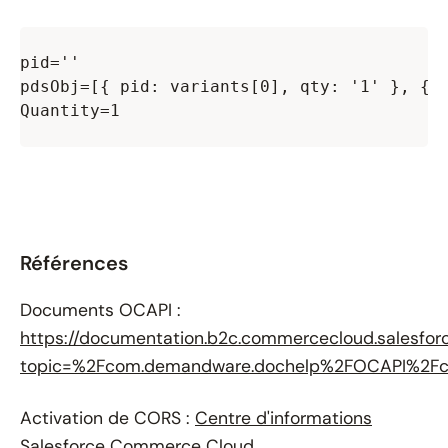
pid=''

pdsObj=[{ pid: variants[0], qty: '1' }, { p
Quantity=1

Références
Documents OCAPI :
https://documentation.b2c.commercecloud.salesfor
topic=%2Fcom.demandware.dochelp%2FOCAPI%2Fcu
Activation de CORS :
Centre d'informations
Salesforce Commerce Cloud