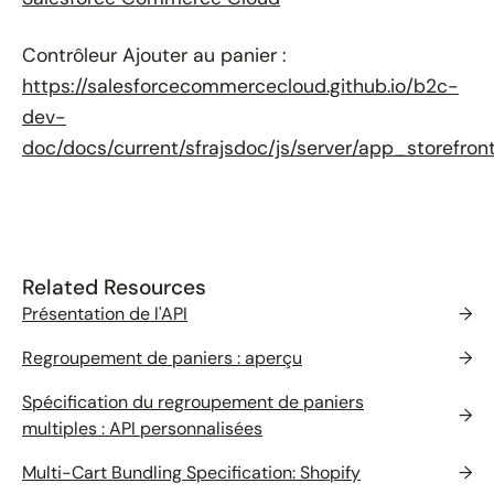
Contrôleur Ajouter au panier :
https://salesforcecommercecloud.github.io/b2c-
dev-
doc/docs/current/sfrajsdoc/js/server/app_storefron
Related Resources
Présentation de l'API
→
Regroupement de paniers : aperçu
→
Spécification du regroupement de paniers
→
multiples : API personnalisées
Multi-Cart Bundling Specification: Shopify
→