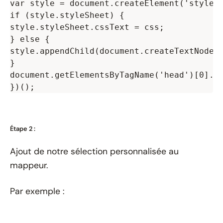
var style = document.createElement('style')
if (style.styleSheet) {

style.styleSheet.cssText = css;

} else {

style.appendChild(document.createTextNode(c
}

document.getElementsByTagName('head')[0].ap
Étape 2 :
Ajout de notre sélection personnalisée au
mappeur.
Par exemple :