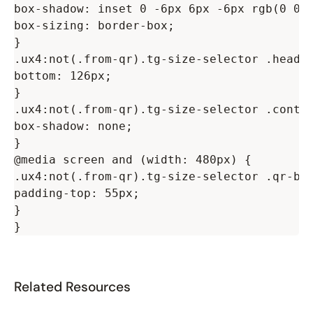
box-shadow: inset 0 -6px 6px -6px rgb(0 0 0
box-sizing: border-box;

}

.ux4:not(.from-qr).tg-size-selector .header
bottom: 126px;

}

.ux4:not(.from-qr).tg-size-selector .contro
box-shadow: none;

}

@media screen and (width: 480px) {

.ux4:not(.from-qr).tg-size-selector .qr-blo
padding-top: 55px;

}

Related Resources