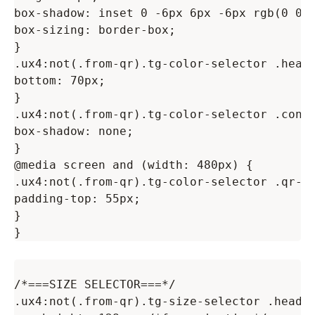
box-shadow: inset 0 -6px 6px -6px rgb(0 0 0
box-sizing: border-box;

}

.ux4:not(.from-qr).tg-color-selector .heade
bottom: 70px;

}

.ux4:not(.from-qr).tg-color-selector .contr
box-shadow: none;

}

@media screen and (width: 480px) {

.ux4:not(.from-qr).tg-color-selector .qr-bl
padding-top: 55px;

}

/*===SIZE SELECTOR===*/

.ux4:not(.from-qr).tg-size-selector .header