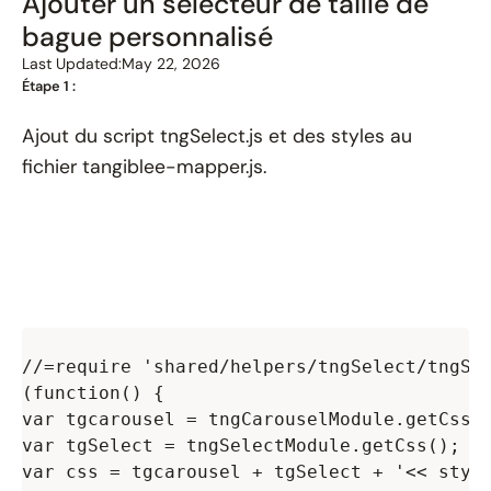
Ajouter un sélecteur de taille de
bague personnalisé
Last Updated:
May 22, 2026
Étape 1 :
Ajout du script tngSelect.js et des styles au
fichier tangiblee-mapper.js.
//=require 'shared/helpers/tngSelect/tngSel
(function() {

var tgcarousel = tngCarouselModule.getCss()
var tgSelect = tngSelectModule.getCss();

var css = tgcarousel + tgSelect + '<< style