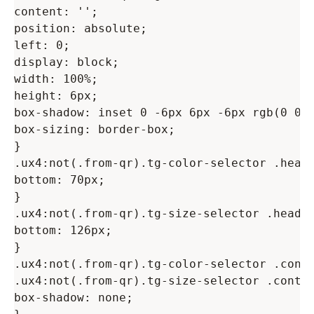
content: '';

position: absolute;

left: 0;

display: block;

width: 100%;

height: 6px;

box-shadow: inset 0 -6px 6px -6px rgb(0 0 0
box-sizing: border-box;

}

.ux4:not(.from-qr).tg-color-selector .heade
bottom: 70px;

}

.ux4:not(.from-qr).tg-size-selector .header
bottom: 126px;

}

.ux4:not(.from-qr).tg-color-selector .contr
.ux4:not(.from-qr).tg-size-selector .contro
box-shadow: none;
