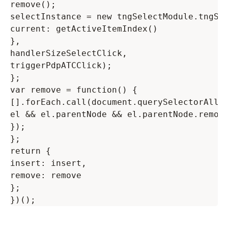
remove();

selectInstance = new tngSelectModule.tngSel
current: getActiveItemIndex()

},

handlerSizeSelectClick,

triggerPdpATCClick);

};

var remove = function() {

[].forEach.call(document.querySelectorAll('
el && el.parentNode && el.parentNode.remove
});

};

return {

insert: insert,

remove: remove

};
