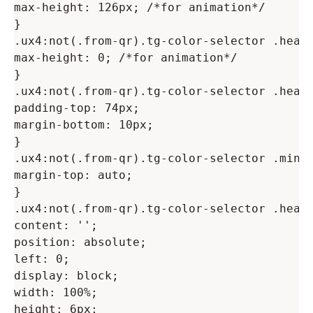
max-height: 126px; /*for animation*/

}

.ux4:not(.from-qr).tg-color-selector .heade
max-height: 0; /*for animation*/

}

.ux4:not(.from-qr).tg-color-selector .heade
padding-top: 74px;

margin-bottom: 10px;

}

.ux4:not(.from-qr).tg-color-selector .minic
margin-top: auto;

}

.ux4:not(.from-qr).tg-color-selector .heade
content: '';

position: absolute;

left: 0;

display: block;

width: 100%;

height: 6px;
