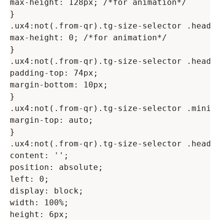
max-height: 128px; /*for animation*/

}

.ux4:not(.from-qr).tg-size-selector .header
max-height: 0; /*for animation*/

}

.ux4:not(.from-qr).tg-size-selector .header
padding-top: 74px;

margin-bottom: 10px;

}

.ux4:not(.from-qr).tg-size-selector .minica
margin-top: auto;

}

.ux4:not(.from-qr).tg-size-selector .header
content: '';

position: absolute;

left: 0;

display: block;

width: 100%;

height: 6px;
