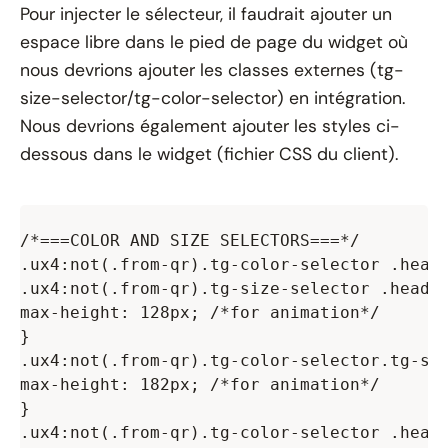
Pour injecter le sélecteur, il faudrait ajouter un
espace libre dans le pied de page du widget où
nous devrions ajouter les classes externes (tg-
size-selector/tg-color-selector) en intégration.
Nous devrions également ajouter les styles ci-
dessous dans le widget (fichier CSS du client).
/*===COLOR AND SIZE SELECTORS===*/

.ux4:not(.from-qr).tg-color-selector .heade
.ux4:not(.from-qr).tg-size-selector .header
max-height: 128px; /*for animation*/

}

.ux4:not(.from-qr).tg-color-selector.tg-siz
max-height: 182px; /*for animation*/

}

.ux4:not(.from-qr).tg-color-selector .heade