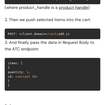
(where product_handle is a
product handle
)
2. Then we push selected items into the cart:
POST: <client.domain>
/cart/
add.js
3. And finally pass the data in Request Body to
the ATC endpoint:
quantity
: 
1
id
: 
<
variant
ID
>
]