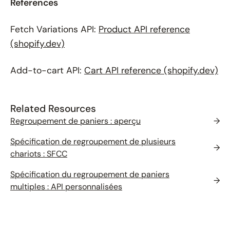
References
Fetch Variations API:
Product API reference
(shopify.dev)
Add-to-cart API:
Cart API reference (shopify.dev)
Related Resources
Regroupement de paniers : aperçu
→
Spécification de regroupement de plusieurs
→
chariots : SFCC
Spécification du regroupement de paniers
→
multiples : API personnalisées