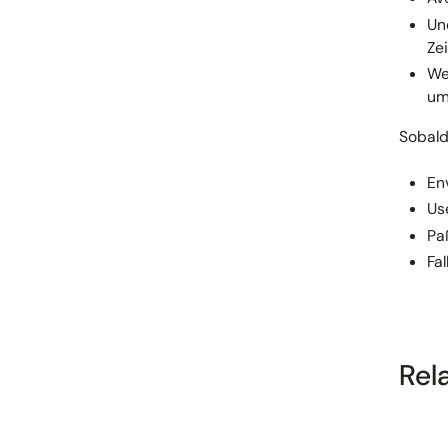
Un
Ze
We
um
Sobald 
En
Us
Pa
Fal
Rel