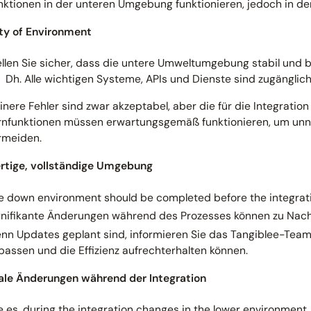
nktionen in der unteren Umgebung funktionieren, jedoch in der
ity of Environment
ellen Sie sicher, dass die untere Umweltumgebung stabil und be
Dh. Alle wichtigen Systeme, APIs und Dienste sind zugänglic
einere Fehler sind zwar akzeptabel, aber die für die Integration
rnfunktionen müssen erwartungsgemäß funktionieren, um unn
rmeiden.
ertige, vollständige Umgebung
e down environment should be completed before the integrat
gnifikante Änderungen während des Prozesses können zu Nacha
nn Updates geplant sind, informieren Sie das Tangiblee-Team 
passen und die Effizienz aufrechterhalten können.
le Änderungen während der Integration
e es, during the integration changes in the lower environment.