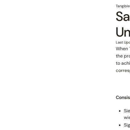
Tangible
Sa
Um
Last Up
When T
the pr
to ach
corres
Consi
Si
wi
Si