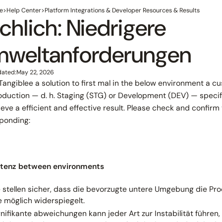
e
>
Help Center
>
Platform Integrations & Developer Resources & Results
chlich: Niedrigere
weltanforderungen
dated:
May 22, 2026
angiblee a solution to first mal in the below environment a cu
oduction — d. h. Staging (STG) or Development (DEV) — specifi
ieve a efficient and effective result. Please check and confirm 
ponding:
stenz between environments
e stellen sicher, dass die bevorzugte untere Umgebung die 
e möglich widerspiegelt.
gnifikante abweichungen kann jeder Art zur Instabilität führen,