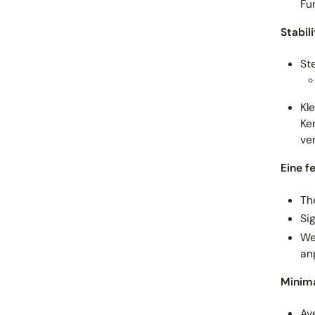
Fu
Stabil
St
Kl
Ke
ve
Eine f
Th
Si
We
an
Minima
Av