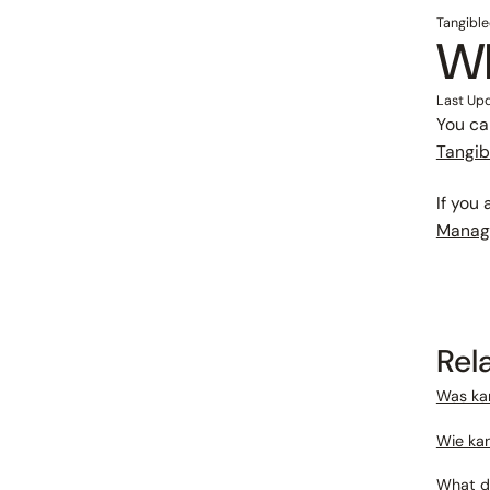
Tangible
Wh
Last Up
You ca
Tangib
If you
Manag
Rel
Was ka
Wie kan
What da