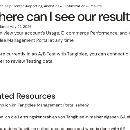
e
>
Help Center
>
Reporting, Analytics & Optimization & Results
ere can I see our resul
dated:
May 22, 2026
n view your account’s Usage, E-commerce Performance, and C
lee Management Portal
at any time.
 are currently in an A/B Test with Tangiblee, you can connect d
er
to review Testing data.
ated Resources
nn ich im Tangiblee Management Portal sehen?
n ich die Leistungskennzahlen von Tangiblee in meiner eigenen GA e
ta does Tangiblee collect around users and what is done with it?