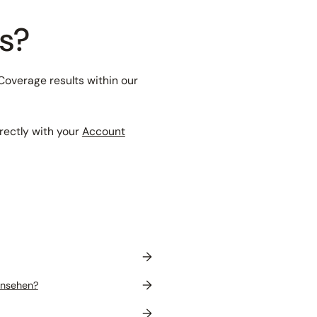
ts?
overage results within our
irectly with your
Account
→
→
insehen?
→