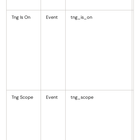
T
Tng Is On
Event
tng_is_on
S
T
v
e
A
b
u
d
V
n
n
Tng Scope
Event
tng_scope
S
s
T
e
A
m
g