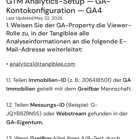
GTM Analytics-Setup — GA-
Kontokonfiguration — GA4
Last Updated:
May 22, 2026
1. Weisen Sie der GA-Property die Viewer-
Rolle zu, in der Tangiblee alle
Analyseinformationen an die folgende E-
Mail-Adresse weiterleitet:
•
analytics1@tangiblee.com
1.1. Teilen
Immobilien-ID
(z. B.: 306418501) der
GA
Immobilien
geteilt mit dem
Greifbar
Mannschaft.
1.2. Teilen
Messungs-ID
(Beispiel: G-
JQYB8ZRNS5) oder
Webstream
gefunden in der
GA-Eigentum.
1.3. Wenn
Greifbar
führt Ihren A/B-Test durch,