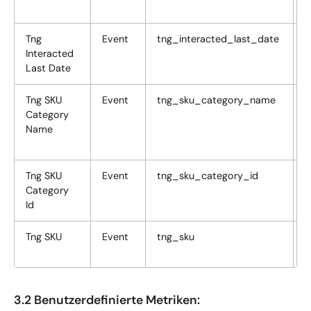
a
Tng
Event
tng_interacted_last_date
Interacted
d
Last Date
Tng SKU
Event
tng_sku_category_name
T
Category
S
Name
C
Tng SKU
Event
tng_sku_category_id
T
Category
S
Id
C
Tng SKU
Event
tng_sku
T
S
3.2 Benutzerdefinierte Metriken: