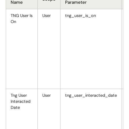
Name
Parameter
TNG User Is
User
tng_user_is_on
S
On
T
v
a
E
t
u
c
p
V
n
n
Tng User
User
tng_user_interacted_date
U
Interacted
t
Date
o
t
i
w