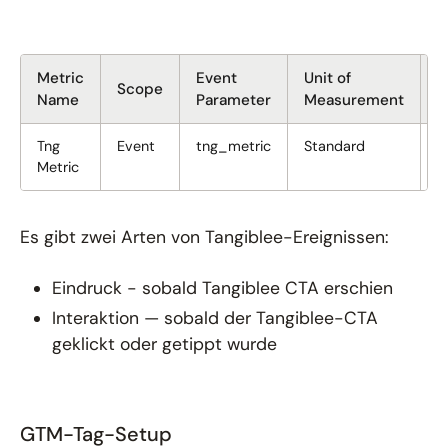
Metric
Event
Unit of
Scope
D
Name
Parameter
Measurement
Tng
Event
tng_metric
Standard
T
Metric
M
Es gibt zwei Arten von Tangiblee-Ereignissen:
Eindruck - sobald Tangiblee CTA erschien
Interaktion — sobald der Tangiblee-CTA
geklickt oder getippt wurde
GTM-Tag-Setup