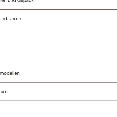
chen und Gepäck
 und Uhren
kmodellen
dern